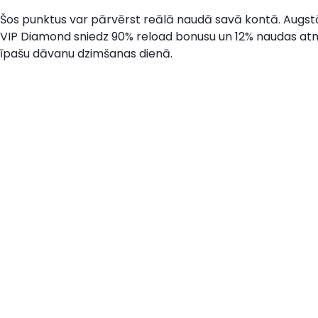
Šos punktus var pārvērst reālā naudā savā kontā. Augstākai
VIP Diamond sniedz 90% reload bonusu un 12% naudas atm
īpašu dāvanu dzimšanas dienā.