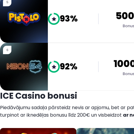
5
500
93%
Bonu
6
100
92%
Bonu
ICE Casino bonusi
Piedāvājumu sadaļa pārsteidz nevis ar apjomu, bet ar pat
turpinot ar iknedēļas bonusu līdz 200€ un visbeidzot
ar n