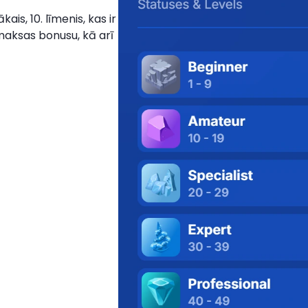
s, 10. līmenis, kas ir
aksas bonusu, kā arī