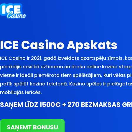
ICE Casino Apskats
ICE Casino ir 2021. gadā izveidots azartspēļu zīmols, k
pierādījis sevi kā uzticamu un drošu online kazino starp
vietne ir ideāli piemērota tiem spēlētājiem, kuri vēlas p
patīk spēlēt kazino telefonā. Kazino spēles ir pielāgotas
mobilajās ierīcēs.
SAŅEM LĪDZ 1500€ + 270 BEZMAKSAS GRI
SAŅEMT BONUSU